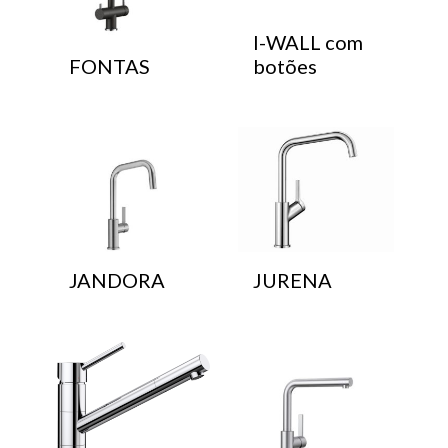
I-WALL com
FONTAS
botões
JANDORA
JURENA