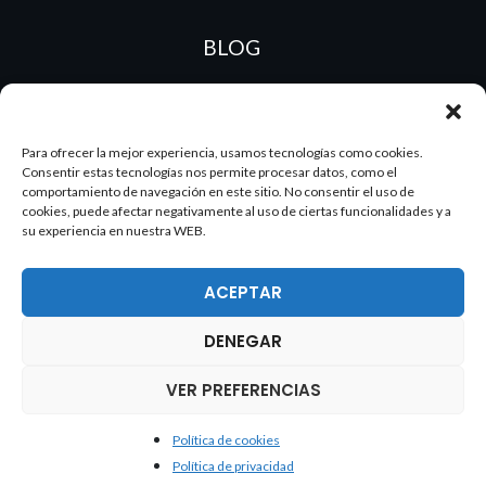
BLOG
ES
PT
Para ofrecer la mejor experiencia, usamos tecnologías como cookies.
Consentir estas tecnologías nos permite procesar datos, como el
comportamiento de navegación en este sitio. No consentir el uso de
cookies, puede afectar negativamente al uso de ciertas funcionalidades y a
su experiencia en nuestra WEB.
ACEPTAR
DENEGAR
2026 Dake. Todos los derechos reservados.
VER PREFERENCIAS
Política de cookies
Política de cookies
Política de privacidad
Política de privacidad