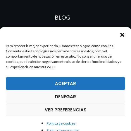
BLOG
ES
PT
Para ofrecer la mejor experiencia, usamos tecnologías como cookies.
Consentir estas tecnologías nos permite procesar datos, como el
comportamiento de navegación en este sitio. No consentir el uso de
cookies, puede afectar negativamente al uso de ciertas funcionalidades y a
su experiencia en nuestra WEB.
ACEPTAR
DENEGAR
2026 Dake. Todos los derechos reservados.
VER PREFERENCIAS
Política de cookies
Política de cookies
Política de privacidad
Política de privacidad