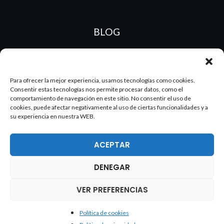
BLOG
ES
PT
Para ofrecer la mejor experiencia, usamos tecnologías como cookies.
Consentir estas tecnologías nos permite procesar datos, como el
comportamiento de navegación en este sitio. No consentir el uso de
cookies, puede afectar negativamente al uso de ciertas funcionalidades y a
su experiencia en nuestra WEB.
ACEPTAR
DENEGAR
2026 Dake. Todos los derechos reservados.
VER PREFERENCIAS
Política de cookies
Política de cookies
Política de privacidad