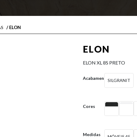
/ ELON
AS
ELON
ELON XL 8S PRETO
Acabamentos
SILGRANIT
Cores
Medidas
MÓVEIS 45