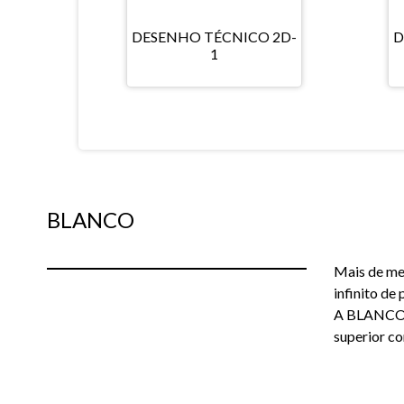
DESENHO TÉCNICO 2D-
D
1
BLANCO
Mais de me
infinito de
A BLANCO of
superior co