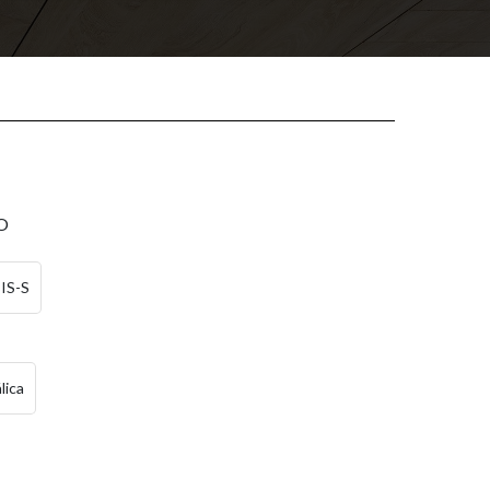
O
IS-S
lica