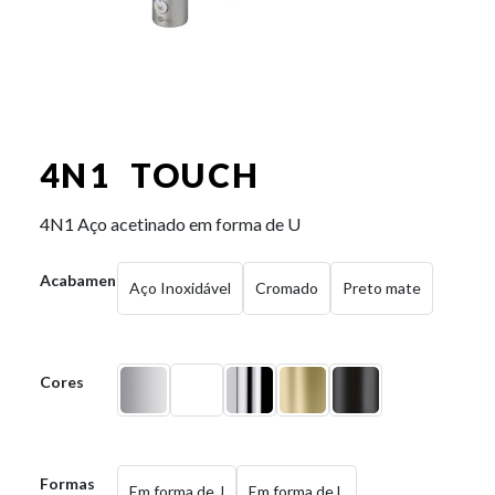
4N1 TOUCH
4N1 Aço acetinado em forma de U
Acabamentos
Aço Inoxidável
Cromado
Preto mate
Cores
Formas
Em forma de J
Em forma de L