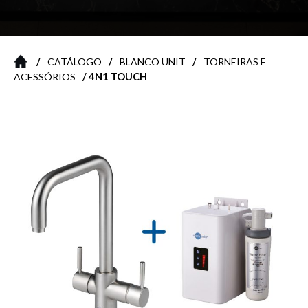
/
/
/
CATÁLOGO
BLANCO UNIT
TORNEIRAS E
/ 4N1 TOUCH
ACESSÓRIOS