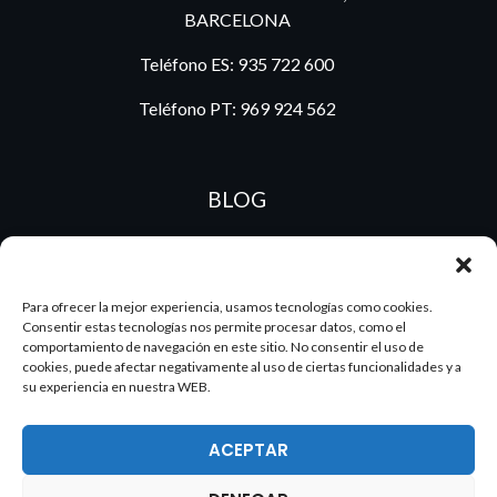
BARCELONA
Teléfono ES:
935 722 600
Teléfono PT:
969 924 562
BLOG
ES
PT
Para ofrecer la mejor experiencia, usamos tecnologías como cookies.
Consentir estas tecnologías nos permite procesar datos, como el
comportamiento de navegación en este sitio. No consentir el uso de
cookies, puede afectar negativamente al uso de ciertas funcionalidades y a
su experiencia en nuestra WEB.
ACEPTAR