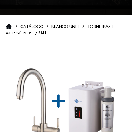
/
/
/
CATÁLOGO
BLANCO UNIT
TORNEIRAS E
/ 3N1
ACESSÓRIOS