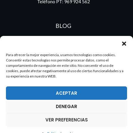
Teléfono PT:
969 924 562
BLOG
ES
PT
Para ofrecer la mejor experiencia, usamos tecnologías como cookies.
Consentir estas tecnologías nos permite procesar datos, como el
comportamiento de navegación en este sitio. No consentir el uso de
cookies, puede afectar negativamente al uso de ciertas funcionalidades y a
su experiencia en nuestra WEB.
ACEPTAR
DENEGAR
2026 Dake. Todos los derechos reservados.
VER PREFERENCIAS
Política de cookies