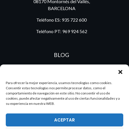
08170 Montornés del Vallés,
BARCELONA
Teléfono ES:
935 722 600
Teléfono PT:
969 924 562
BLOG
ES
PT
Para ofrecer la mejor experiencia, usamos tecnologías como cookies.
Consentir estas tecnologías nos permite procesar datos, como el
comportamiento de navegación en este sitio. No consentir el uso de
cookies, puede afectar negativamente al uso de ciertas funcionalidades y a
su experiencia en nuestra WEB.
ACEPTAR