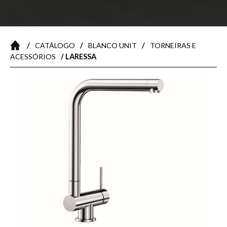
/
/
/
CATÁLOGO
BLANCO UNIT
TORNEIRAS E
/ LARESSA
ACESSÓRIOS