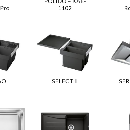
POLIDO – KAE-
 Pro
1102
R
ÃO
SELECT II
SER