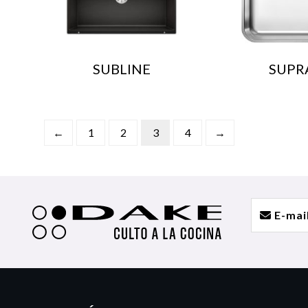
SUBLINE
SUPR
←
1
2
3
4
→