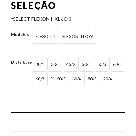
SELEÇÃO
*SELECT FLEXON II XL 60/3
Modelos
FLEXON II
FLEXON II LOW
Distribución
30/1
30/2
45/2
50/2
50/3
60/2
60/3
XL 60/3
60/4
80/3
90/4