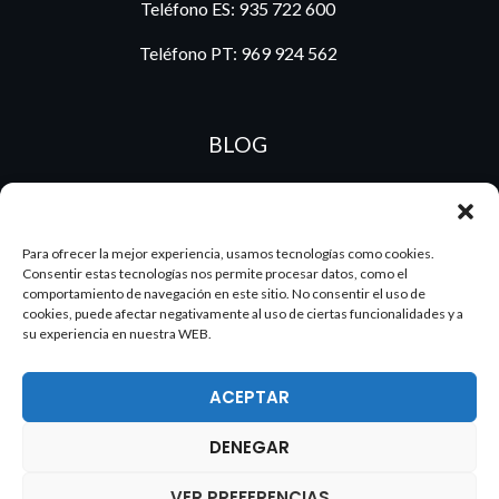
Teléfono ES:
935 722 600
Teléfono PT:
969 924 562
BLOG
ES
PT
Para ofrecer la mejor experiencia, usamos tecnologías como cookies.
Consentir estas tecnologías nos permite procesar datos, como el
comportamiento de navegación en este sitio. No consentir el uso de
cookies, puede afectar negativamente al uso de ciertas funcionalidades y a
su experiencia en nuestra WEB.
ACEPTAR
DENEGAR
2026 Dake. Todos los derechos reservados.
VER PREFERENCIAS