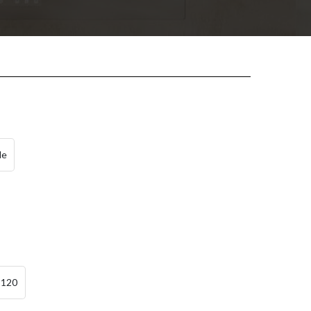
le
120