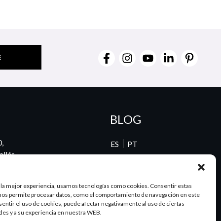
BLOG
0,
ES
PT
llés,
00
 la mejor experiencia, usamos tecnologías como cookies. Consentir estas
nos permite procesar datos, como el comportamiento de navegación en este
nsentir el uso de cookies, puede afectar negativamente al uso de ciertas
62
des y a su experiencia en nuestra WEB.