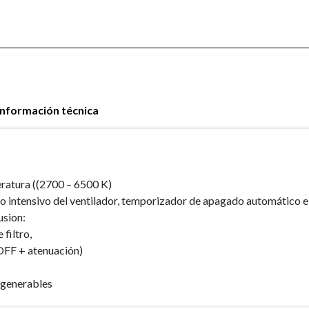
Información técnica
eratura ((2700 – 6500 K)
intensivo del ventilador, temporizador de apagado automático e i
usion:
filtro,
OFF + atenuación)
regenerables