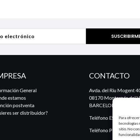
MPRESA
CONTACTO
ormación General
Avda. del Riu Mogent 4
nde estamos
08170 Montornés del Va
nción postventa
BARCELONA
ieres ser distribuidor?
Teléfono ES:
935 722 6
Para ofrecer
tecnologías 
sitio. No co
Teléfono PT:
969 924 5
funcionalida