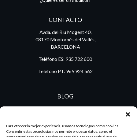
¿Quieres ser distribuidor?
CONTACTO
Avda. del Riu Mogent 40,
08170 Montornés del Vallés,
BARCELONA
Teléfono ES:
935 722 600
Teléfono PT:
969 924 562
BLOG
ES
PT
Para ofrecer la mejor experiencia, usamos tecnologías como cookies.
Consentir estas tecnologías nos permite procesar datos, como el
comportamiento de navegación en este sitio. No consentir el uso de