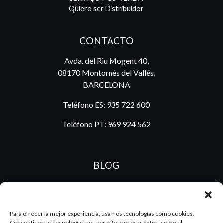
Quiero ser Distribuidor
CONTACTO
Avda. del Riu Mogent 40,
08170 Montornés del Vallés,
BARCELONA
Teléfono ES:
935 722 600
Teléfono PT:
969 924 562
BLOG
ES
PT
Para ofrecer la mejor experiencia, usamos tecnologías como cookies.
Consentir estas tecnologías nos permite procesar datos, como el