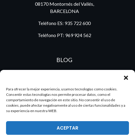
08170 Montornés del Vallés,
BARCELONA
Teléfono ES:
935 722 600
Teléfono PT:
969 924 562
BLOG
ES
PT
Para ofrecer la mejor experiencia, usamos tecnologías como cookies.
Consentir estas tecnologías nos permite procesar datos, como el
comportamiento de navegación en este sitio. No consentir el uso de
cookies, puede afectar negativamente al uso de ciertas funcionalidades y a
su experiencia en nuestra WEB.
ACEPTAR