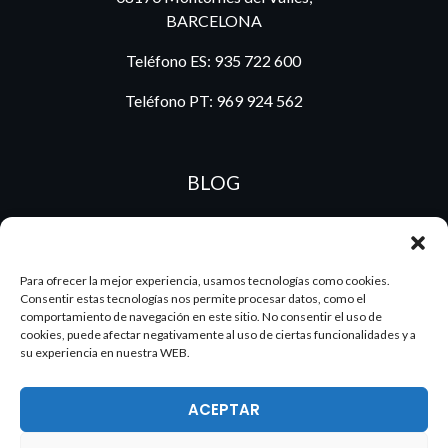
BARCELONA
Teléfono ES:
935 722 600
Teléfono PT:
969 924 562
BLOG
ES
PT
Para ofrecer la mejor experiencia, usamos tecnologías como cookies.
Consentir estas tecnologías nos permite procesar datos, como el
comportamiento de navegación en este sitio. No consentir el uso de
cookies, puede afectar negativamente al uso de ciertas funcionalidades y a
su experiencia en nuestra WEB.
ACEPTAR