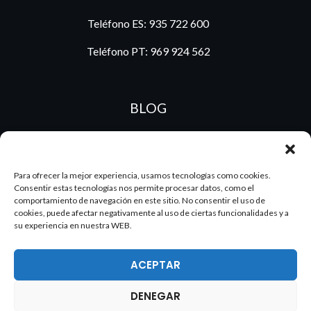
Teléfono ES:
935 722 600
Teléfono PT:
969 924 562
BLOG
ES
PT
Para ofrecer la mejor experiencia, usamos tecnologías como cookies.
Consentir estas tecnologías nos permite procesar datos, como el
comportamiento de navegación en este sitio. No consentir el uso de
cookies, puede afectar negativamente al uso de ciertas funcionalidades y a
su experiencia en nuestra WEB.
ACEPTAR
DENEGAR