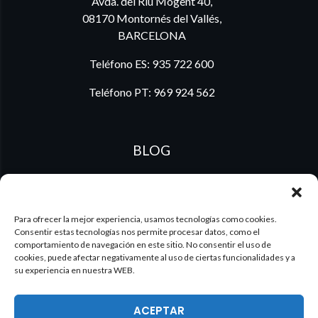
Avda. del Riu Mogent 40,
08170 Montornés del Vallés,
BARCELONA
Teléfono ES:
935 722 600
Teléfono PT:
969 924 562
BLOG
ES
PT
Para ofrecer la mejor experiencia, usamos tecnologías como cookies.
Consentir estas tecnologías nos permite procesar datos, como el
comportamiento de navegación en este sitio. No consentir el uso de
cookies, puede afectar negativamente al uso de ciertas funcionalidades y a
su experiencia en nuestra WEB.
ACEPTAR