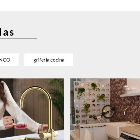
das
NCO
grifería cocina