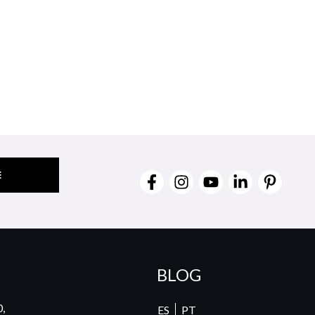
BLOG
0,
ES
PT