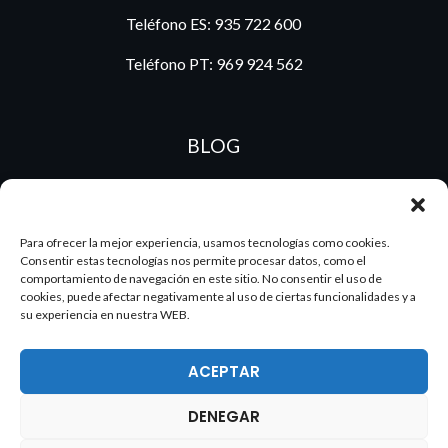
Teléfono ES:
935 722 600
Teléfono PT:
969 924 562
BLOG
ES
PT
Para ofrecer la mejor experiencia, usamos tecnologías como cookies.
Consentir estas tecnologías nos permite procesar datos, como el
comportamiento de navegación en este sitio. No consentir el uso de
cookies, puede afectar negativamente al uso de ciertas funcionalidades y a
su experiencia en nuestra WEB.
ACEPTAR
DENEGAR