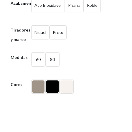
Acabamentos
Aço Inoxidável
Pizarra
Roble
Tiradores
Níquel
Preto
y marco
Medidas
60
80
Cores