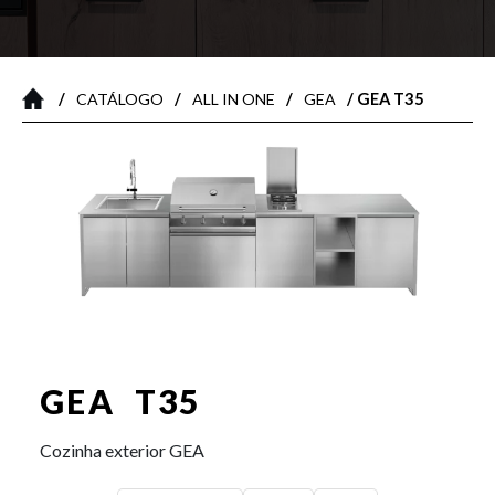
/
/
/
/ GEA T35
CATÁLOGO
ALL IN ONE
GEA
GEA T35
Cozinha exterior GEA