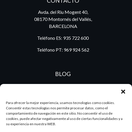
CONTACTO
Avda. del Riu Mogent 40,
08170 Montornés del Vallés,
BARCELONA
Teléfono ES:
935 722 600
Teléfono PT:
969 924 562
BLOG
ES
PT
Para ofrecer la mejor experiencia, usamos tecnologías como cookies.
Consentir estas tecnologías nos permite procesar datos, como el
comportamiento de navegación en este sitio. No consentir el uso de
cookies, puede afectar negativamente al uso de ciertas funcionalidades y a
su experiencia en nuestra WEB.