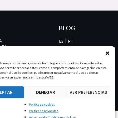
BLOG
0,
ES
PT
llés,
00
 la mejor experiencia, usamos tecnologías como cookies. Consentir estas
nos permite procesar datos, como el comportamiento de navegación en este
nsentir el uso de cookies, puede afectar negativamente al uso de ciertas
62
des y a su experiencia en nuestra WEB.
EPTAR
DENEGAR
VER PREFERENCIAS
Política de cookies
Política de privacidad
lítica de privacidad
Aviso Legal
Aviso Legal y Condiciones de Uso