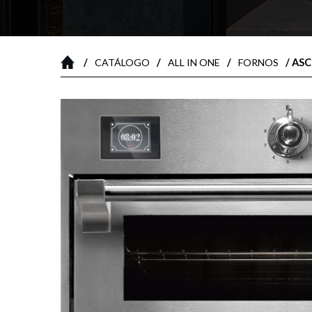
/
/
/
/ AS
CATÁLOGO
ALL IN ONE
FORNOS