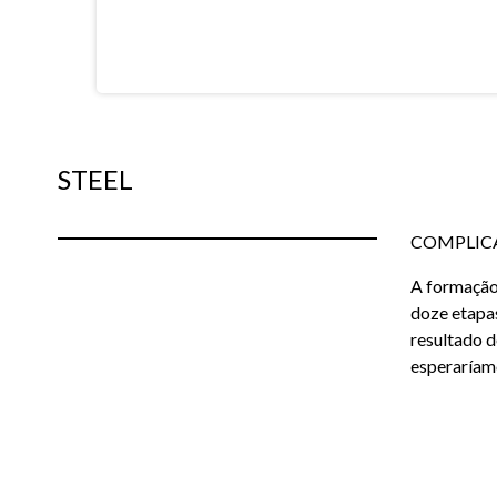
STEEL
COMPLICAR
A formação 
doze etapas
resultado d
esperaríam