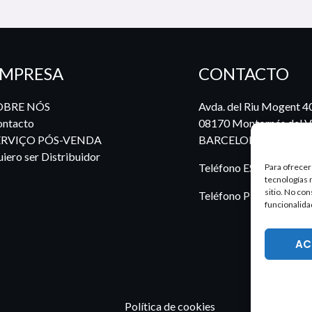
MPRESA
CONTACTO
OBRE NÓS
Avda. del Riu Mogent 4
ntacto
08170 Montornés del Va
ERVIÇO PÓS-VENDA
BARCELONA
iero ser Distribuidor
Teléfono ES:
935 722 6
Para ofrecer
tecnologías 
sitio. No co
Teléfono PT:
969 924 5
funcionalida
AC
Política de cookies
Po