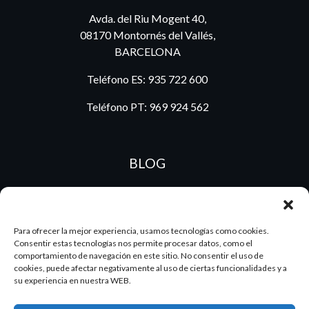
Avda. del Riu Mogent 40,
08170 Montornés del Vallés,
BARCELONA
Teléfono ES:
935 722 600
Teléfono PT:
969 924 562
BLOG
ES
PT
Para ofrecer la mejor experiencia, usamos tecnologías como cookies.
Consentir estas tecnologías nos permite procesar datos, como el
comportamiento de navegación en este sitio. No consentir el uso de
cookies, puede afectar negativamente al uso de ciertas funcionalidades y a
su experiencia en nuestra WEB.