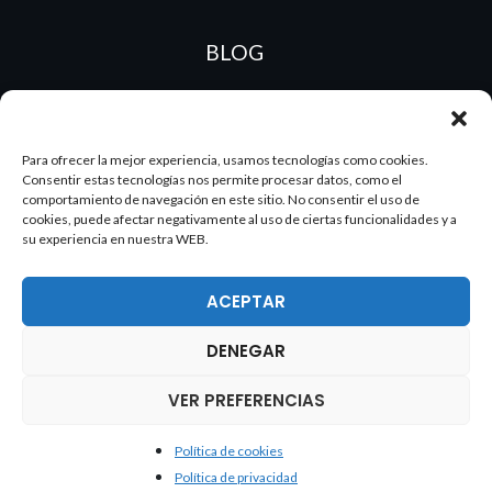
BLOG
ES
PT
Para ofrecer la mejor experiencia, usamos tecnologías como cookies.
Consentir estas tecnologías nos permite procesar datos, como el
comportamiento de navegación en este sitio. No consentir el uso de
cookies, puede afectar negativamente al uso de ciertas funcionalidades y a
su experiencia en nuestra WEB.
ACEPTAR
DENEGAR
2026 Dake. Todos los derechos reservados.
VER PREFERENCIAS
Política de cookies
Política de cookies
Política de privacidad
Política de privacidad