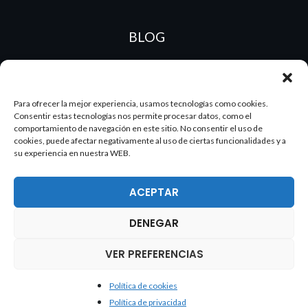
BLOG
ES
PT
Para ofrecer la mejor experiencia, usamos tecnologías como cookies.
Consentir estas tecnologías nos permite procesar datos, como el
comportamiento de navegación en este sitio. No consentir el uso de
cookies, puede afectar negativamente al uso de ciertas funcionalidades y a
su experiencia en nuestra WEB.
ACEPTAR
DENEGAR
2026 Dake. Todos los derechos reservados.
VER PREFERENCIAS
Política de cookies
Política de cookies
Política de privacidad
Política de privacidad