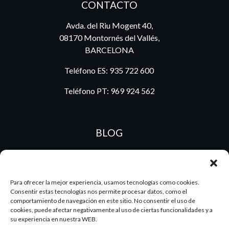
CONTACTO
Avda. del Riu Mogent 40,
08170 Montornés del Vallés,
BARCELONA
Teléfono ES:
935 722 600
Teléfono PT:
969 924 562
BLOG
ES
PT
Para ofrecer la mejor experiencia, usamos tecnologías como cookies.
Consentir estas tecnologías nos permite procesar datos, como el
comportamiento de navegación en este sitio. No consentir el uso de
cookies, puede afectar negativamente al uso de ciertas funcionalidades y a
su experiencia en nuestra WEB.