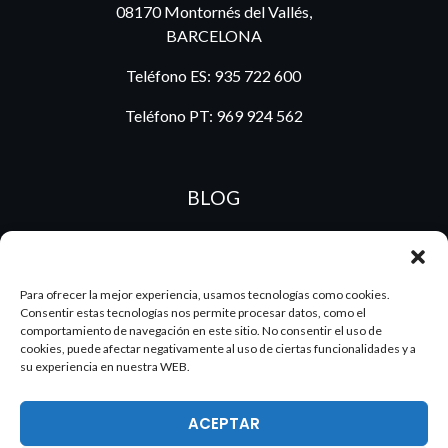
08170 Montornés del Vallés,
BARCELONA
Teléfono ES:
935 722 600
Teléfono PT:
969 924 562
BLOG
ES
PT
Para ofrecer la mejor experiencia, usamos tecnologías como cookies.
Consentir estas tecnologías nos permite procesar datos, como el
comportamiento de navegación en este sitio. No consentir el uso de
cookies, puede afectar negativamente al uso de ciertas funcionalidades y a
su experiencia en nuestra WEB.
ACEPTAR