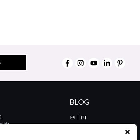
BLOG
0,
ES
PT
llés,