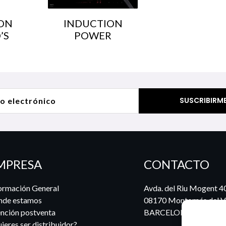
ON
INDUCTION
’S
POWER
MPRESA
CONTACTO
ormación General
Avda. del Riu Mogent 4
nde estamos
08170 Montornés del Va
nción postventa
BARCELONA
ieres ser distribuidor?