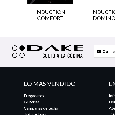
INDUCTION
INDUCTI
COMFORT
DOMINO
LO MÁS VENDIDO
E
Fregaderos
Inf
Griferías
Dó
Campanas de techo
Ate
Trituradores
¿Qu