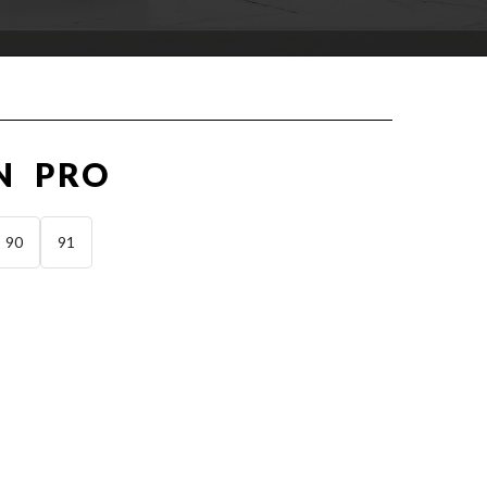
N PRO
90
91