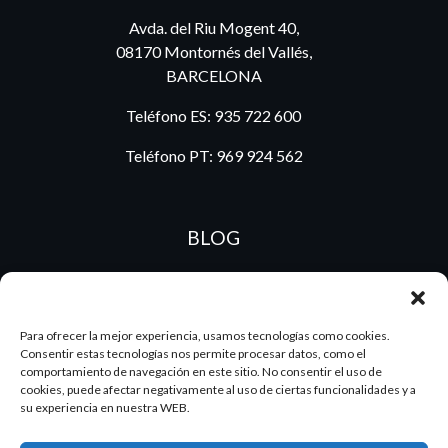
Avda. del Riu Mogent 40,
08170 Montornés del Vallés,
BARCELONA
Teléfono ES:
935 722 600
Teléfono PT:
969 924 562
BLOG
ES
PT
Para ofrecer la mejor experiencia, usamos tecnologías como cookies.
Consentir estas tecnologías nos permite procesar datos, como el
comportamiento de navegación en este sitio. No consentir el uso de
cookies, puede afectar negativamente al uso de ciertas funcionalidades y a
su experiencia en nuestra WEB.