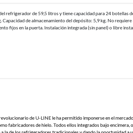
refrigerador de 59,5 litros y tiene capacidad para 24 botellas d
 kg. Capacidad de almacenamiento del depósito: 5,9 kg. No requier
fijos en la puerta. Instalación integrada (sin panel) o libre inst
revolucionario de U-LINE le ha permitido imponerse en el mercado 
como fabricadores de hielo. Todos ellos integrados bajo encimera
 a la de los refrigeradores tradicionales y dando la oportunidad a