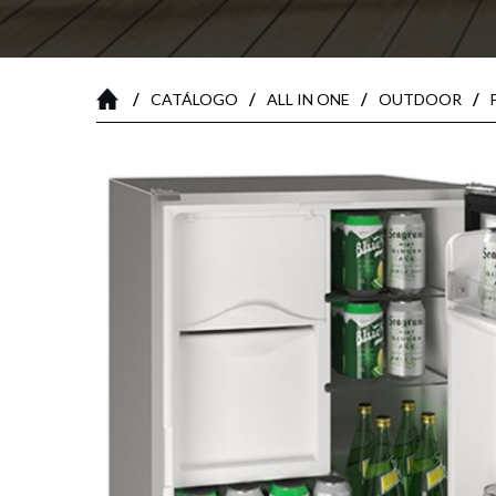
/
/
/
/
CATÁLOGO
ALL IN ONE
OUTDOOR