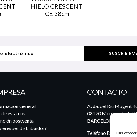
SCENT
HIELO CRESCENT
m
ICE 38cm
MPRESA
CONTACTO
ormación General
Avda. del Riu Mogent 4
nde estamos
08170 Montornés del Va
nción postventa
BARCELONA
ieres ser distribuidor?
Teléfono ES:
935 722 6
Para ofrecer