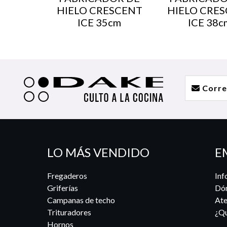
HIELO CRESCENT
HIELO CRE
ICE 35cm
ICE 38c
LO MÁS VENDIDO
E
Fregaderos
Inf
Griferías
Dó
Campanas de techo
Ate
Trituradores
¿Qu
Hornos