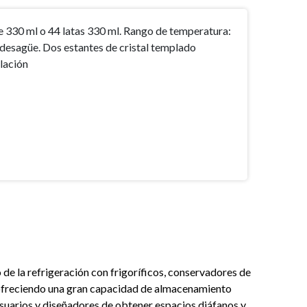
e 330 ml o 44 latas 330 ml. Rango de temperatura:
e desagüe. Dos estantes de cristal templado
alación
de la refrigeración con frigoríficos, conservadores de
, ofreciendo una gran capacidad de almacenamiento
 usuarios y diseñadores de obtener espacios diáfanos y