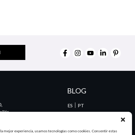
BLOG
0,
ES
PT
llés,
00
 la mejor experiencia, usamos tecnologías como cookies. Consentir estas