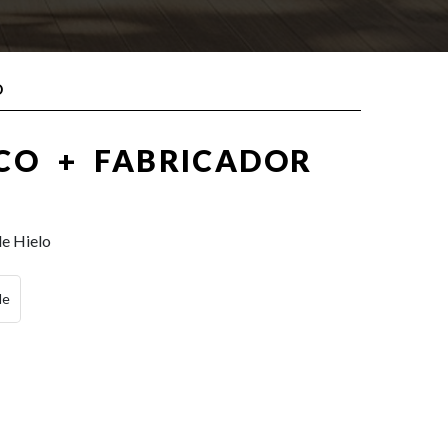
O
ICO + FABRICADOR
de Hielo
le