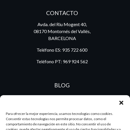
CONTACTO
Avda. del Riu Mogent 40,
08170 Montornés del Vallés,
BARCELONA
Teléfono ES:
935 722 600
Teléfono PT:
969 924 562
BLOG
ES
PT
Para ofrecer la mejor experiencia, usamos tecnologías como cookies.
Consentir estas tecnologías nos permite procesar datos, como el
comportamiento de navegación en este sitio. No consentir el uso de
cookies, puede afectar negativamente al uso de ciertas funcionalidades y a