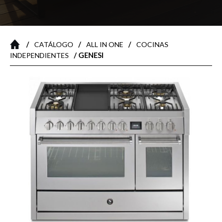
/
/
/
CATÁLOGO
ALL IN ONE
COCINAS
/ GENESI
INDEPENDIENTES